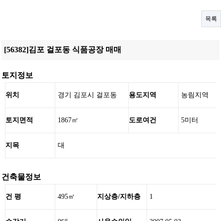
목록
[56382]김포 걸포동 식품공장 매매
토지정보
위치
경기 김포시 걸포동
용도지역
농림지역
토지면적
1867㎡
도로여건
5미터
지목
대
건축물정보
건 평
495㎡
지상층/지하층
1