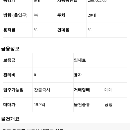
승강기
0대
사용승인일
2007.05.03
방향 (출입구)
북
주차
20대
용적률
%
건폐율
%
금융정보
보증금
임대료
관리비
0
융자
입주가능일
잔금즉시
거래형태
매매
매매가
19.7억
물건종류
공장
물건개요