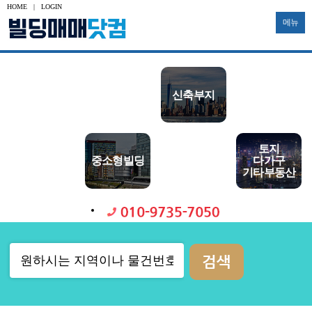
HOME
|
LOGIN
메뉴
수익용
사옥용
신축부지
투자용
토지
공장
대형빌딩
중소형빌딩
다가구
물류창고
기타부동산