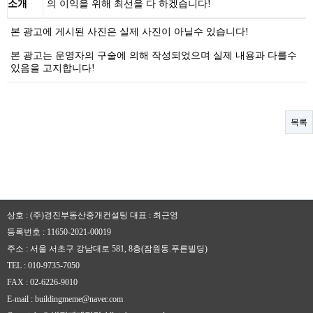
소개
의 이익을 위해 최선을 다 하겠습니다!
본 광고에 게시된 사진은 실제 사진이 아닐수 있습니다!
본 광고는 운영자의 구술에 의해 작성되었으며 실제 내용과 다를수
있음을 고지합니다!
목록
상호 : (주)경진부동산중개컨설팅
대표 : 최근영
등록번호 : 11650-2021-00019
주소 : 서울 서초구 강남대로 581, 8층(잠원동.푸른빌딩)
TEL : 010-9735-7050
FAX : 02-6226-9010
E-mail : buildingmeme@naver.com