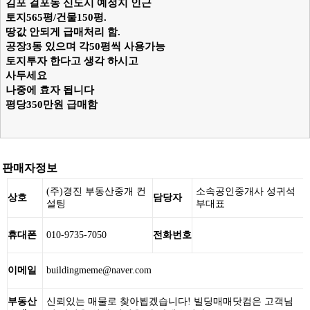
김포 걸포동 신도시 예정지 인근
토지565평/건물150평.
땅값 안되게 급매처리 함.
공장3동 있으며 각50평씩 사용가능
토지투자 한다고 생각 하시고
사두세요
나중에 효자 됩니다
평당350만원 급매함
판매자정보
(주)경진 부동산중개 컨
소속공인중개사 성귀석
상호
담당자
설팅
부대표
휴대폰
010-9735-7050
전화번호
이메일
buildingmeme@naver.com
부동산
신뢰있는 매물로 찾아뵙겠습니다! 빌딩매매닷컴은 고객님