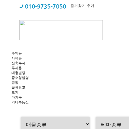
즐겨찾기 추가
수익용
사옥용
신축부지
투자용
대형빌딩
중소형빌딩
공장
물류창고
토지
다가구
기타부동산