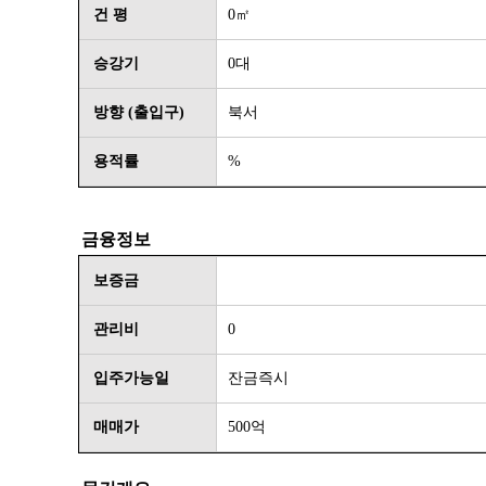
건 평
0㎡
승강기
0대
방향 (출입구)
북서
용적률
%
금융정보
보증금
관리비
0
입주가능일
잔금즉시
매매가
500억