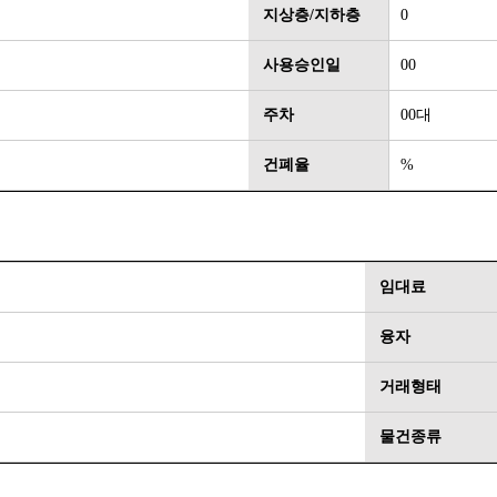
지상층/지하층
0
사용승인일
00
주차
00대
건폐율
%
임대료
융자
거래형태
물건종류