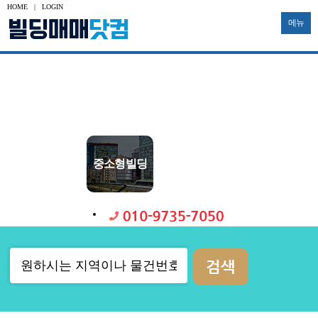
HOME
|
LOGIN
메뉴
수익용
사옥용
신축부지
투자용
토지
공장
대형빌딩
중소형빌딩
다가구
물류창고
기타부동산