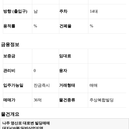
방향 (출입구)
남
주차
14대
용적률
%
건폐율
%
금융정보
보증금
임대료
관리비
0
융자
입주가능일
잔금즉시
거래형태
매매
매매가
36억
물건종류
주상복합빌딩
물건개요
나주 영산포 대로변 빌딩매매
대지430평/일반상업지역