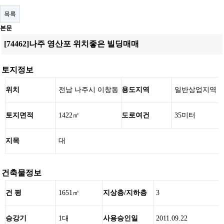
목록
본문
[74462]나주 영산포 위치좋은 빌딩매매
토지정보
위치
전남 나주시 이창동
용도지역
일반상업지역
토지면적
1422㎡
도로여건
35미터
지목
대
건축물정보
건 평
1651㎡
지상층/지하층
3
승강기
1대
사용승인일
2011.09.22