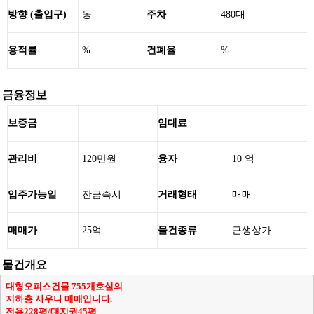
방향 (출입구)
동
주차
480대
용적률
%
건폐율
%
금융정보
보증금
임대료
관리비
120만원
융자
10 억
입주가능일
잔금즉시
거래형태
매매
매매가
25억
물건종류
근생상가
물건개요
대형오피스건물 755개호실의
지하층 사우나 매매입니다.
전용228평/대지권45평