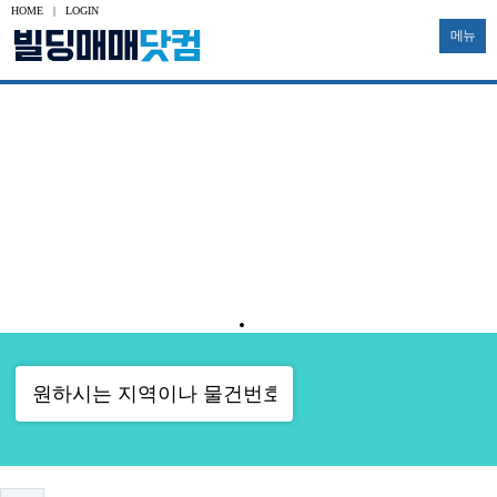
HOME
|
LOGIN
메뉴
수익용
사옥용
신축부지
투자용
토지
공장
대형빌딩
중소형빌딩
다가구
물류창고
기타부동산