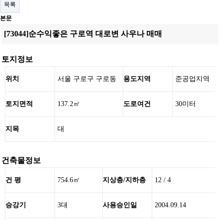
목록
본문
[73044]순수익좋은 구로역 대로변 사우나 매매
토지정보
위치
서울 구로구 구로동
용도지역
준공업지역
토지면적
137.2㎡
도로여건
30미터
지목
대
건축물정보
건 평
754.6㎡
지상층/지하층
12 / 4
승강기
3대
사용승인일
2004.09.14