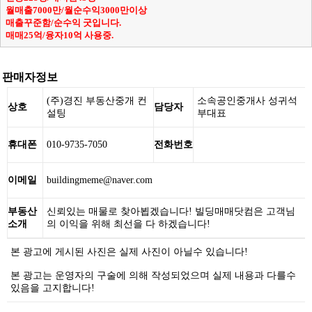
월매출7000만/월순수익3000만이상
매출꾸준함/순수익 굿입니다.
매매25억/융자10억 사용중.
판매자정보
(주)경진 부동산중개 컨
소속공인중개사 성귀석
상호
담당자
설팅
부대표
휴대폰
010-9735-7050
전화번호
이메일
buildingmeme@naver.com
부동산
신뢰있는 매물로 찾아뵙겠습니다! 빌딩매매닷컴은 고객님
소개
의 이익을 위해 최선을 다 하겠습니다!
본 광고에 게시된 사진은 실제 사진이 아닐수 있습니다!
본 광고는 운영자의 구술에 의해 작성되었으며 실제 내용과 다를수
있음을 고지합니다!